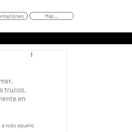
entaciones
Más...
mer, 
s trucos, 
mente en 
 a todo aquello 