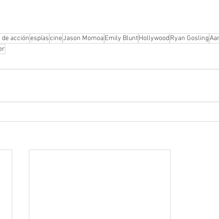
 de acción
espías
cine
Jason Momoa
Emily Blunt
Hollywood
Ryan Gosling
Aa
er