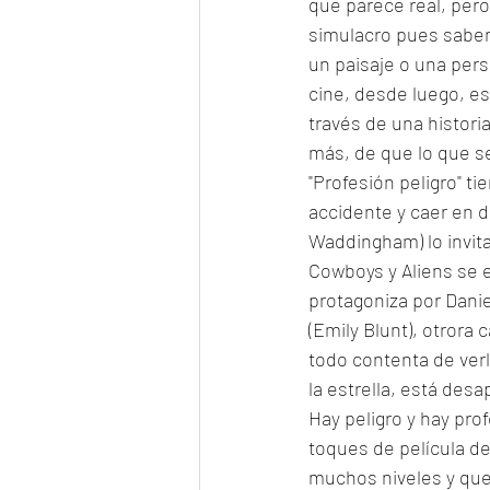
que parece real, pero
simulacro pues saben a
un paisaje o una pers
cine, desde luego, e
través de una histor
más, de que lo que se
"Profesión peligro" t
accidente y caer en d
Waddingham) lo invita
Cowboys y Aliens se e
protagoniza por Danie
(Emily Blunt), otrora
todo contenta de ver
la estrella, está desa
Hay peligro y hay pr
toques de película de
muchos niveles y que 