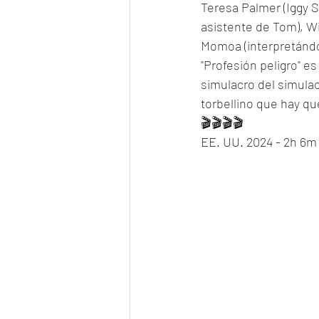
Teresa Palmer (Iggy S
asistente de Tom), Wi
Momoa (interpretándo
"Profesión peligro" e
simulacro del simulac
torbellino que hay qu
🎬🎬🎬🎬
EE. UU. 2024 - 2h 6m