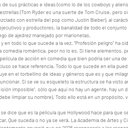
 de sus prácticas e ideas (como lo de los cowboys y aliens),
estrellas (Tom Ryder es una suerte de Tom Cruise, pero si
zclado con estrella del pop como Justin Bieber), al carácter
jecutivos y productores, la banalidad de todo el conjunto 
ego de ajedrez manejado por marionetas. 
o y en todo lo que sucede a la vez. "Profesión peligro" ha 
 comedia romántica, peor no lo es. Sí tiene elementos, p
película de acción en comedia que bien podría ser una de 
ncluso se hace referencia. Todo lo que sucede en ella pued
uye en el torbellino de ideas y géneros que es y que mila
funcionar. Si se ve su esqueleto la estructura se ha visto a
Misión imposible", sólo que aquí no hay un agente, hay un 
ebe limpiar su nombre). Todo ello está en un propósito, vis
" se dice que es la película que Hollywood hace para que s
ar. Que suceda o no ya se verá. La Academia de Artes y Ci
ientemente anunció que en 2025 reconocería a los respo