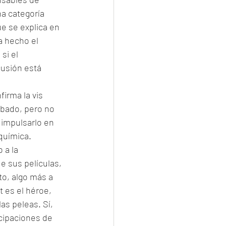
a categoría 
ue se explica en 
a hecho el 
si el 
cusión está 
irma la vis 
obado, pero no 
 impulsarlo en 
química. 
 a la 
e sus películas, 
o, algo más a 
t es el héroe, 
as peleas. Sí, 
icipaciones de 