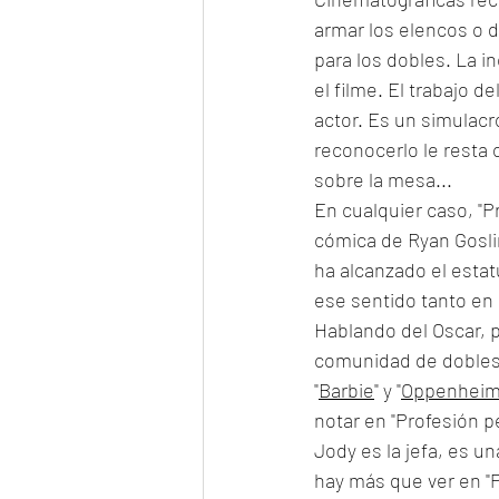
armar los elencos o d
para los dobles. La in
el filme. El trabajo d
actor. Es un simulacr
reconocerlo le resta o
sobre la mesa...
En cualquier caso, "P
cómica de Ryan Goslin
ha alcanzado el estat
ese sentido tanto en 
Hablando del Oscar, p
comunidad de dobles q
"
Barbie
" y "
Oppenheim
notar en "Profesión pe
Jody es la jefa, es u
hay más que ver en "P