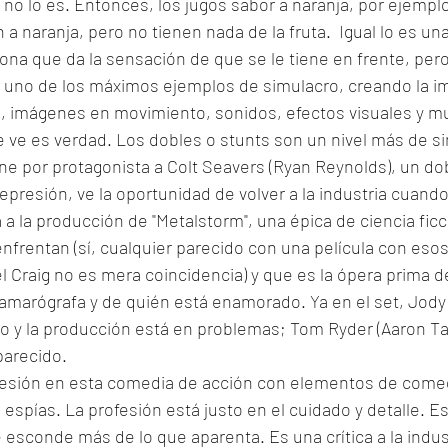
 no lo es. Entonces, los jugos sabor a naranja, por ejemplo
 naranja, pero no tienen nada de la fruta.  Igual lo es una
ona que da la sensación de que se le tiene en frente, pero 
s uno de los máximos ejemplos de simulacro, creando la im
ia, imágenes en movimiento, sonidos, efectos visuales y 
 ve es verdad. Los dobles o stunts son un nivel más de si
iene por protagonista a Colt Seavers (Ryan Reynolds), un do
epresión, ve la oportunidad de volver a la industria cuando
 a la producción de "Metalstorm", una épica de ciencia fic
nfrentan (sí, cualquier parecido con una película con eso
l Craig no es mera coincidencia) y que es la ópera prima 
 camarógrafa y de quién está enamorado. Ya en el set, Jody 
lo y la producción está en problemas; Tom Ryder (Aaron Ta
parecido. 
ofesión en esta comedia de acción con elementos de comed
 espías. La profesión está justo en el cuidado y detalle. Es
esconde más de lo que aparenta. Es una crítica a la industr