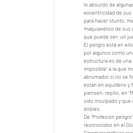
lo absurdo de algunas
excentricidad de sus 
para hacer stunts, me
maquiavélico de sus e
que puede ser; un ju
El peligro está en ell
por algunos como una
estructura es de una 
imposible" a la que i
abrumador si no se fl
están en equilibrio y 
piensen, repito, en "
sido inculpado y que d
dobles. 
De "Profesión peligro
reconocidos en el Osc
Cinematográficas rec