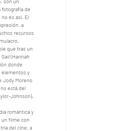
, son un 
 fotografía de 
no es así. El 
presión, a 
muchos recursos 
mulacro. 
ble que tras un 
 Gail (Hannah 
ción donde 
s elementos y 
de Jody Moreno 
no está del 
ylor-Johnson), 
ia romántica y 
 un filme con 
ia del cine, a 