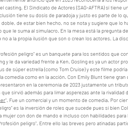
el casting. El Sindicato de Actores (SAG-AFTRA) sí tiene un
clusión tiene su dosis de paradoja y justo es parte de lo q
el doble, de estar bien hecho, no se nota y sugiere que lo h
o que le suma al simulacro. En la mesa está la pregunta de 
 no a la propia ilusión que son o crean los actores. La dis
rofesión peligro" es un banquete para los sentidos que conf
g y le da variedad frente a Ken. Gosling es ya un actor pr
us de súper estrella (como Tom Cruise) y este filme podría
la comedia como en la acción. Con Emily Blunt tiene gran 
resentaron en la ceremonia de 2023 justamente un tributo
ue sirvió además para limar asperezas ante la rivalidad d
er
". Fue un comercial y un momento de comedia. Por ciert
ligro" es la inversión de roles que sucede pues si bien Col
na mujer con don de mando e incluso con habilidades para l
rofesión peligro". Entre ello las breves pero atinadas part