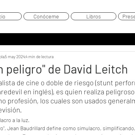
cio
Conóceme
Libros
Pres
ola
5 may 2024
4 min de lectura
n peligro" de David Leitch
alista de cine o doble de riesgo (stunt perfor
edevil en inglés), es quien realiza peligroso
 profesión, los cuales son usados general
levisión.
acro a la luz. 
ro", Jean Baudrillard define como simulacro, simplificando,