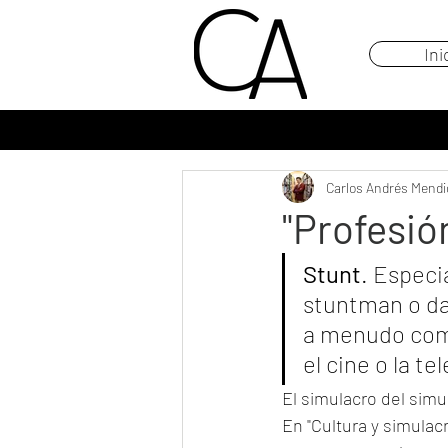
Ini
Carlos Andrés Mendi
"Profesió
Stunt
. Especi
stuntman o dar
a menudo como
el cine o la te
El simulacro del simul
En "Cultura y simulac