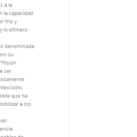
 a la 
n la capacidad 
 frío y 
y lo efímero 
sido denominada 
ero su 
"Misión 
e ser 
grosamente 
ntes (sólo 
doble que ha 
ibilizar a los 
ean 
encia 
nsables de 