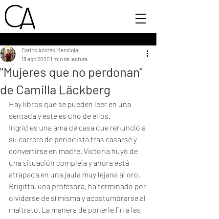
Carlos Andrés Mendiola
18 ago 2020
1 min de lectura
"Mujeres que no perdonan"
de Camilla Läckberg
Hay libros que se pueden leer en una 
sentada y este es uno de ellos. 
Ingrid es una ama de casa que renunció a 
su carrera de periodista tras casarse y 
convertirse en madre. Victoria huyó de 
una situación compleja y ahora está 
atrapada en una jaula muy lejana al oro. 
Brigitta, una profesora, ha terminado por 
olvidarse de sí misma y acostumbrarse al 
maltrato. La manera de ponerle fin a las 