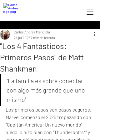
Carlos Andrés Mendiola
24 jul 2025
7 min de lectura
"Los 4 Fantásticos:
Primeros Pasos" de Matt
Shankman
"La familia es sobre conectar 
con algo más grande que uno 
mismo"
Los primeros pasos son pasos seguros. 
Marvel comenzó el 2025 tropezando con 
"Capitán América: Un nuevo mundo", 
luego lo hizo bien con "Thunderbolts*" y 
sorprendió mostrando que una película 