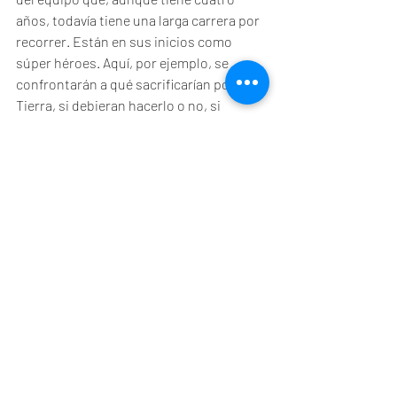
años, todavía tiene una larga carrera por 
recorrer. Están en sus inicios como 
súper héroes. Aquí, por ejemplo, se 
confrontarán a qué sacrificarían por la 
Tierra, si debieran hacerlo o no, si 
tuvieran que hacerlo. Los "primeros 
pasos" son también los de Franklin y los 
de la familia con un nuevo integrante, los 
del Universo Cinematográfico Marvel en 
una nueva fase, tras haber tropezada por 
querer hacer más en lugar de mejor. 
Con "Los 4 Fantásticos" y sus primeros 
pasos queda la sensación de que Marvel 
está regresando a la familia, al público. 
La primera familia de súper héroes 
demuestra por qué lo es y qué es una 
familia, en un especto mucho más 
amplio y muy oportuno en tiempos 