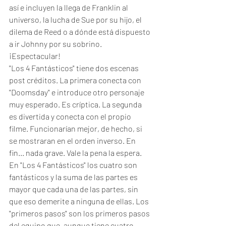
así e incluyen la llega de Franklin al 
universo, la lucha de Sue por su hijo, el 
dilema de Reed o a dónde está dispuesto 
a ir Johnny por su sobrino. 
¡Espectacular!
"Los 4 Fantásticos" tiene dos escenas 
post créditos. La primera conecta con 
"Doomsday" e introduce otro personaje 
muy esperado. Es críptica. La segunda 
es divertida y conecta con el propio 
filme. Funcionarían mejor, de hecho, si 
se mostraran en el orden inverso. En 
fin... nada grave. Vale la pena la espera. 
En "Los 4 Fantásticos" los cuatro son 
fantásticos y la suma de las partes es 
mayor que cada una de las partes, sin 
que eso demerite a ninguna de ellas. Los 
"primeros pasos" son los primeros pasos 
del equipo que, aunque tiene cuatro 