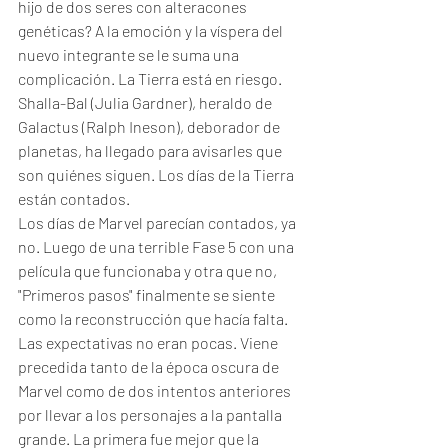
hijo de dos seres con alteracones 
genéticas? A la emoción y la víspera del 
nuevo integrante se le suma una 
complicación. La Tierra está en riesgo. 
Shalla-Bal (Julia Gardner), heraldo de 
Galactus (Ralph Ineson), deborador de 
planetas, ha llegado para avisarles que 
son quiénes siguen. Los días de la Tierra 
están contados. 
Los días de Marvel parecían contados, ya 
no. Luego de una terrible Fase 5 con una 
película que funcionaba y otra que no, 
"Primeros pasos" finalmente se siente 
como la reconstrucción que hacía falta. 
Las expectativas no eran pocas. Viene 
precedida tanto de la época oscura de 
Marvel como de dos intentos anteriores 
por llevar a los personajes a la pantalla 
grande. La primera fue mejor que la 