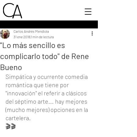
Carlos Andrés Mendiola
31 ene 2018
1 min de lectura
"Lo más sencillo es
complicarlo todo" de Rene
Bueno
Simpática y ocurrente comedia 
romántica que tiene por 
"innovación" el referir a clásicos 
del séptimo arte... hay mejores 
(mucho mejores) opciones en la 
cartelera.
🎬🎬