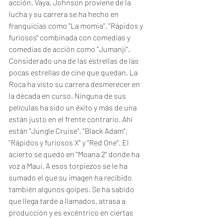
acción. Vaya, Johnson proviene de la 
lucha y su carrera se ha hecho en 
franquicias como "La momia", "Rápidos y 
furiosos" combinada con comedias y 
comedias de acción como "Jumanji". 
Considerado una de las estrellas de las 
pocas estrellas de cine que quedan, La 
Roca ha visto su carrera desmerecer en 
la década en curso. Ninguna de sus 
películas ha sido un éxito y más de una 
están justo en el frente contrario. Ahí 
están "Jungle Cruise", "Black Adam", 
"Rápidos y furiosos X" y "Red One". El 
acierto se quedó en "Moana 2" donde ha 
voz a Maui. A esos torpiezos se le ha 
sumado el que su imagen ha recibido 
también algunos golpes. Se ha sabido 
que llega tarde a llamados, atrasa a 
producción y es excéntrico en ciertas 