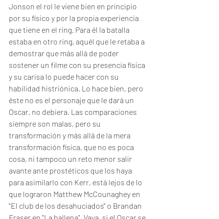
Jonson el rol le viene bien en principio 
por su físico y por la propia experiencia 
que tiene en el ring. Para él la batalla 
estaba en otro ring, aquél que le retaba a 
demostrar que más allá de poder 
sostener un filme con su presencia física 
y su carisa lo puede hacer con su 
habilidad histriónica. Lo hace bien, pero 
éste no es el personaje que le dará un 
Oscar, no debiera. Las comparaciones 
siempre son malas, pero su 
transformación y más allá de la mera 
transformación física, que no es poca 
cosa, ni tampoco un reto menor salir 
avante ante prostéticos que los haya 
para asimilarlo con Kerr, está lejos de lo 
que lograron Matthew McCounaghey en 
"El club de los desahuciados" o Brandan 
Fraser en "La ballena". Vaya, si el Oscar se 