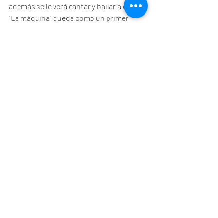
además se le verá cantar y bailar a cuado. 
"La máquina" queda como un primer 
round cumplido. A la carrera de La Roca 
le da un respiro, una bocanada de aire, 
pero todavía no un nuevo aire. "¿Voy a 
hacerle daño antes de que él me haga 
daño?" dice Mark Kerr sobre uno de sus 
contrincantes, frase que parece también 
aplicar a su relación con Staples. 
Golpear es su manera de enfrentar la 
vida. Staples, por su parte, dice, "Solo 
necesito que me dejes entrar". "La 
máquina" deja esa puerta entre abierta. A 
ver qué o quién entrará. 
EE. UU. 2025 - 2h 3m