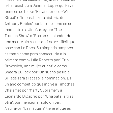
le ha resistido a Jennifer López quién ya 
tiene en su haber "Estafadoras de Wall 
Street" o "Imparable: La historia de 
Anthony Robles" por las que sonó en su 
momento o a Jim Carrey por "The 
Truman Show" o "Eterno resplandor de 
una mente sin recuerdos" se ve difícil que 
pase con La Roca. Su simpatía tampoco 
es tanta como para conseguirlo a la 
primera como Julia Roberts por "Erin 
Brokovich, una mujer audaz" o como 
Snadra Bullock por "Un sueño posible". 
Si llega será si acaso la nominación. Es 
un año competido que inclye a Timothée 
Chalamet por "Marty Supreme" y a 
Leonardo DiCaprio por "Una batalla tras 
otra", por mencionar sólo un par. 
A su favor, "La máquina" tiene el que es 