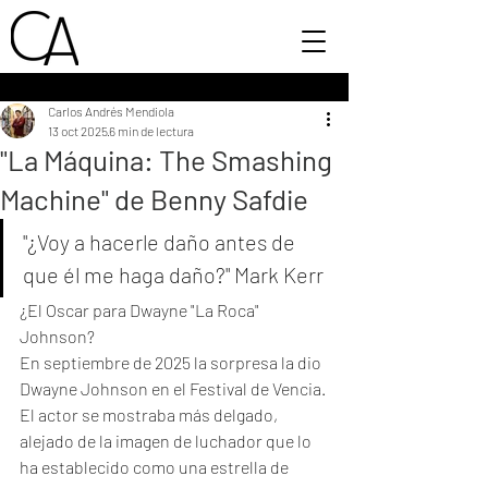
Carlos Andrés Mendiola
13 oct 2025
6 min de lectura
"La Máquina: The Smashing
Machine" de Benny Safdie
"¿Voy a hacerle daño antes de 
que él me haga daño?" Mark Kerr
¿El Oscar para Dwayne "La Roca" 
Johnson?
En septiembre de 2025 la sorpresa la dio 
Dwayne Johnson en el Festival de Vencia. 
El actor se mostraba más delgado, 
alejado de la imagen de luchador que lo 
ha establecido como una estrella de 