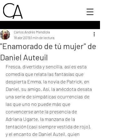
Carlos Andrés Mendiola
18 abr 2019
1 min de lectura
"Enamorado de tú mujer" de
Daniel Auteuil
Fresca, divertida y sencilla, así es esta 
comedia que relata las fantasías que 
despierta Emma, la novia de Patrick, en 
Daniel, su amigo. Así, la anécdota desata 
una serie de simpáticas ocurrencias de 
las que uno no puede más que 
convencerse ante la presencia de 
Adriana Ugarte, la manzana de la 
tentación (casi siempre vestida de rojo), 
y el encanto de Daniel Auteil, quien 