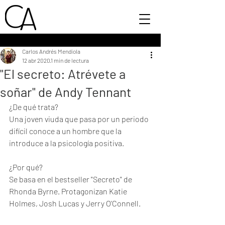
Carlos Andrés Mendiola
12 abr 2020
1 min de lectura
"El secreto: Atrévete a
soñar" de Andy Tennant
¿De qué trata?
Una joven viuda que pasa por un periodo 
difícil conoce a un hombre que la 
introduce a la psicología positiva. 
¿Por qué?
Se basa en el bestseller "Secreto" de 
Rhonda Byrne. Protagonizan Katie 
Holmes, Josh Lucas y Jerry O'Connell. 