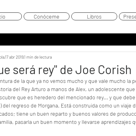
cio
Conóceme
Libros
Pres
ola
17 abr 2019
1 min de lectura
que será rey" de Joe Corish
ventura de la que ya no vemos mucho y que vale mucho la p
istoria del Rey Arturo a manos de Alex, un adolescente que
scubre que es heredero del mencionado rey... y que debe 
o) del regreso de Morgana. Está construida como un viaje d
cados; tiene un buen reparto y buenos valores de producci
familia, pasarla un buen momento y llevarse aprendizajes q