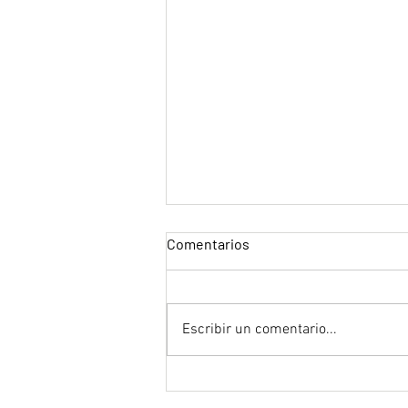
Comentarios
Escribir un comentario...
"Spider-Man: Un nuevo día" de
Destin Daniel Cretton