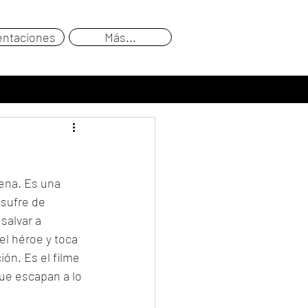
entaciones
Más...
ena. Es una 
 sufre de 
salvar a 
el héroe y toca 
ón. Es el filme 
ue escapan a lo 