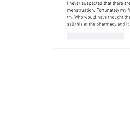
I never suspected that there ar
menstruation. Fortunately my fr
try. Who would have thought tha
sell this at the pharmacy and it'
Me gusta
Reaccionar
ACERCA DE