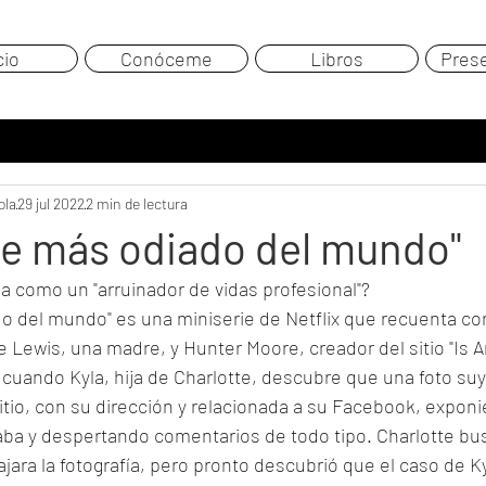
cio
Conóceme
Libros
Pres
ola
29 jul 2022
2 min de lectura
re más odiado del mundo"
a como un "arruinador de vidas profesional"?
 del mundo" es una miniserie de Netflix que recuenta con 
te Lewis, una madre, y Hunter Moore, creador del sitio "Is 
2 cuando Kyla, hija de Charlotte, descubre que una foto suy
sitio, con su dirección y relacionada a su Facebook, expon
a y despertando comentarios de todo tipo. Charlotte bu
ara la fotografía, pero pronto descubrió que el caso de Kyl