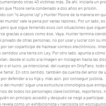
cumentando otras 40 víctimas más. De ahí, iniciaría un pr
 en que Moore sería condenado a dos años en prisión. 
do con "Is Anyone Up" y Hunter Moore de la manera en que 
l mundo" vale la pena por varias razones. Por un lado, es
, pero que sigue teniendo ecos con situaciones que siguen
rse gracias a casos como ése. Vaya, Hunter termina sien
l privado de otras personas, no por usar y lucrar con su im
por ser copartícipe de hackear correos electrónicos. Inter
sentidos una tierra sin Ley. Por otro lado, apunta a cómo 
arían, desde el culto a la imagen en Instagran hasta las dis
r o el lucro, ya intencional, del cuerpo en OnlyFans, todo 
e fama". En otro sentido, también da cuenta del amor de 
por defender a su hija y, más aún, por conseguir justicia. 
o del mundo" sigue una estructura cronológica que enriq
nios de todos los personajes clave (víctimas, reporteros, i
uién en principio accedió y después se negó a participar. 
o revela como un exhibicionista y narcisista sin escrúpulos