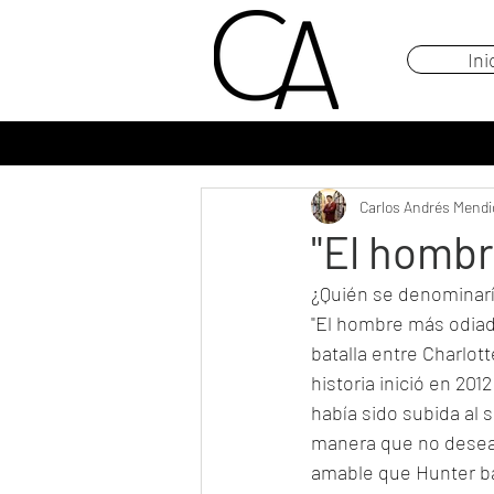
Ini
Carlos Andrés Mendi
"El homb
¿Quién se denominarí
"El hombre más odiado
batalla entre Charlot
historia inició en 201
había sido subida al 
manera que no deseab
amable que Hunter baj