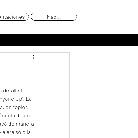
entaciones
Más...
detalle la 
Anyone Up". La 
a, en toples, 
iéndola de una 
scó de manera 
a era sólo la 