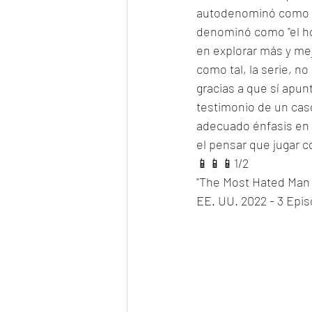
autodenominó como un 
denominó como "el ho
en explorar más y mej
como tal, la serie, n
gracias a que sí apun
testimonio de un cas
adecuado énfasis en 
el pensar que jugar c
📱📱📱1/2
"The Most Hated Man 
EE. UU. 2022 - 3 Epis