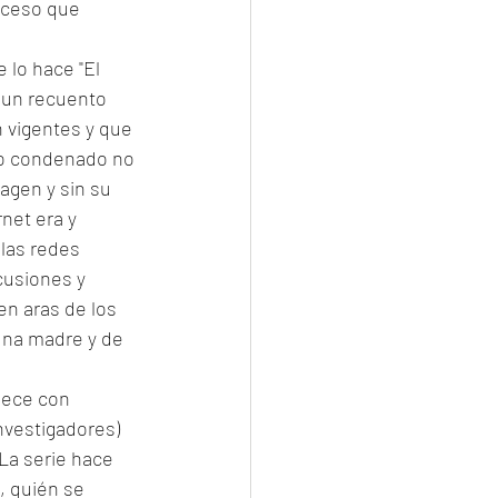
oceso que 
lo hace "El 
 un recuento 
 vigentes y que 
do condenado no 
agen y sin su 
net era y 
las redes 
cusiones y 
en aras de los 
una madre y de 
uece con 
nvestigadores) 
La serie hace 
, quién se 