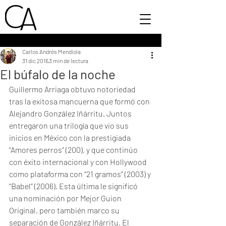
Carlos Andrés Mendiola
31 dic 2016
3 min de lectura
El búfalo de la noche
Guillermo Arriaga obtuvo notoriedad 
tras la exitosa mancuerna que formó con 
Alejandro González Iñárritu. Juntos 
entregaron una trilogía que vio sus 
inicios en México con la prestigiada 
“Amores perros” (200), y que continúo 
con éxito internacional y con Hollywood 
como plataforma con “21 gramos” (2003) y 
“Babel” (2006). Esta última le significó 
una nominación por Mejor Guion 
Original, pero también marco su 
separación de González Iñárritu. El 