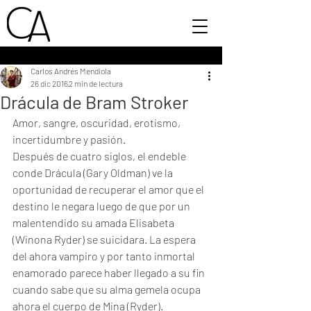
Carlos Andrés Mendiola
26 dic 2016
2 min de lectura
Drácula de Bram Stroker
Amor, sangre, oscuridad, erotismo, 
incertidumbre y pasión. 
Después de cuatro siglos, el endeble 
conde Drácula (Gary Oldman) ve la 
oportunidad de recuperar el amor que el 
destino le negara luego de que por un 
malentendido su amada Elisabeta 
(Winona Ryder) se suicidara. La espera 
del ahora vampiro y por tanto inmortal 
enamorado parece haber llegado a su fin 
cuando sabe que su alma gemela ocupa 
ahora el cuerpo de Mina (Ryder). 