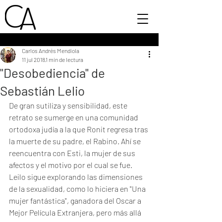
Carlos Andrés Mendiola
11 jul 2018
1 min de lectura
"Desobediencia" de
Sebastián Lelio
De gran sutiliza y sensibilidad, este 
retrato se sumerge en una comunidad 
ortodoxa judía a la que Ronit regresa tras 
la muerte de su padre, el Rabino. Ahí se 
reencuentra con Esti, la mujer de sus 
afectos y el motivo por el cual se fue. 
Leilo sigue explorando las dimensiones 
de la sexualidad, como lo hiciera en "Una 
mujer fantástica", ganadora del Oscar a 
Mejor Película Extranjera, pero más allá 