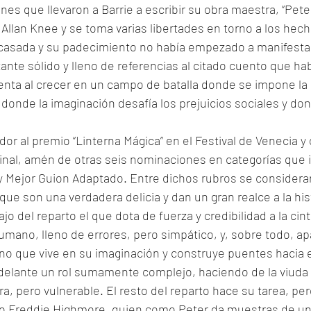
nes que llevaron a Barrie a escribir su obra maestra, “Peter
 Allan Knee y se toma varias libertades en torno a los hecho
casada y su padecimiento no había empezado a manifestars
ante sólido y lleno de referencias al citado cuento que hab
enta al crecer en un campo de batalla donde se impone la 
donde la imaginación desafía los prejuicios sociales y don
dor al premio “Linterna Mágica” en el Festival de Venecia y
ginal, amén de otras seis nominaciones en categorías que 
 y Mejor Guion Adaptado. Entre dichos rubros se considerar
 que son una verdadera delicia y dan un gran realce a la hi
bajo del reparto el que dota de fuerza y credibilidad a la ci
humano, lleno de errores, pero simpático, y, sobre todo, a
no que vive en su imaginación y construye puentes hacia el
adelante un rol sumamente complejo, haciendo de la viuda
, pero vulnerable. El resto del reparto hace su tarea, pero
 Freddie Highmore, quien como Peter da muestras de un g