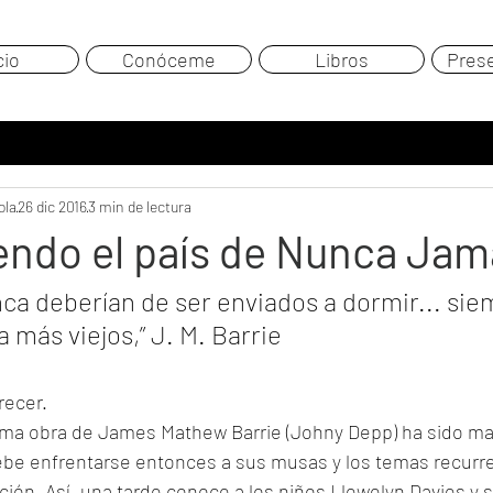
cio
Conóceme
Libros
Pres
ola
26 dic 2016
3 min de lectura
endo el país de Nunca Jam
ca deberían de ser enviados a dormir... sie
a más viejos,” J. M. Barrie
recer. 
ima obra de James Mathew Barrie (Johny Depp) ha sido mal 
debe enfrentarse entonces a sus musas y los temas recurre
ción. Así, una tarde conoce a los niños Llewelyn Davies y 