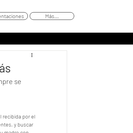
entaciones
Más...
ás
mpre se 
recibida por el 
ntes, y buscar 
su madre con 