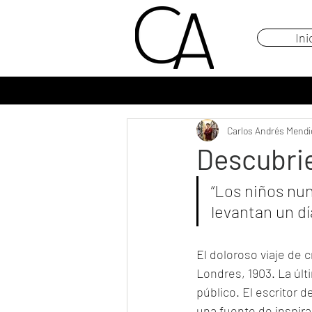
Ini
Carlos Andrés Mendi
Descubri
“Los niños nun
levantan un dí
El doloroso viaje de c
Londres, 1903. La últ
público. El escritor 
una fuente de inspira