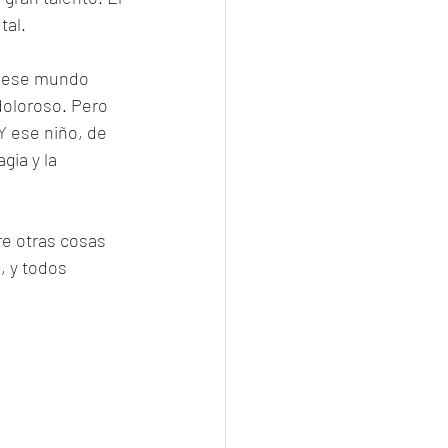
tal.
n ese mundo 
doloroso. Pero 
Y ese niño, de 
gia y la 
re otras cosas 
, y todos 