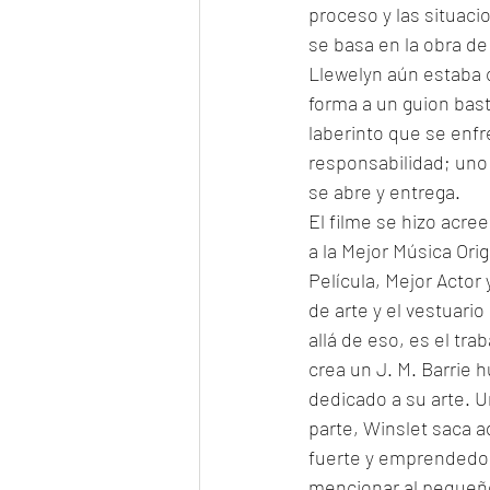
proceso y las situacio
se basa en la obra de
Llewelyn aún estaba 
forma a un guion bast
laberinto que se enfr
responsabilidad; uno 
se abre y entrega.
El filme se hizo acree
a la Mejor Música Ori
Película, Mejor Actor
de arte y el vestuario
allá de eso, es el tra
crea un J. M. Barrie 
dedicado a su arte. U
parte, Winslet saca 
fuerte y emprendedora
mencionar al pequeño