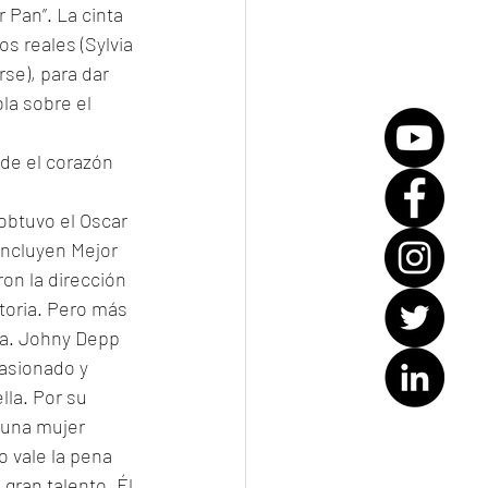
 Pan”. La cinta 
s reales (Sylvia 
e), para dar 
la sobre el 
de el corazón 
 obtuvo el Oscar 
incluyen Mejor 
on la dirección 
storia. Pero más 
nta. Johny Depp 
pasionado y 
la. Por su 
 una mujer 
 vale la pena 
ran talento. Él 