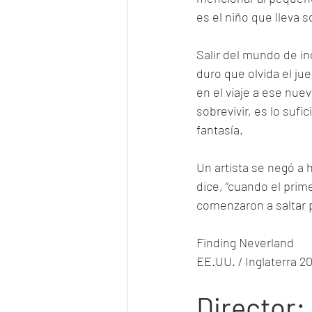
es el niño que lleva 
Salir del mundo de i
duro que olvida el ju
en el viaje a ese nue
sobrevivir, es lo sufi
fantasía. 
Un artista se negó a h
dice, “cuando el prime
comenzaron a saltar po
Finding Neverland
EE.UU. / Inglaterra 2
Director
: