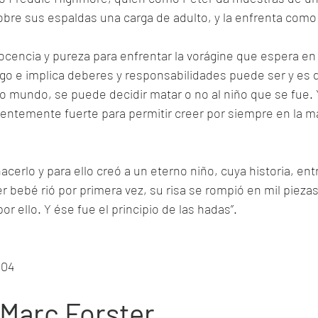
sobre sus espaldas una carga de adulto, y la enfrenta como 
nocencia y pureza para enfrentar la vorágine que espera e
ego e implica deberes y responsabilidades puede ser y es 
vo mundo, se puede decidir matar o no al niño que se fue. 
cientemente fuerte para permitir creer por siempre en la ma
acerlo y para ello creó a un eterno niño, cuya historia, ent
r bebé rió por primera vez, su risa se rompió en mil piezas
r ello. Y ése fue el principio de las hadas”.
004
 Marc Forster.