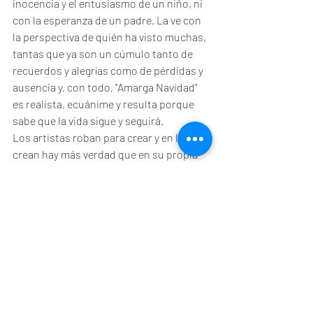
inocencia y el entusiasmo de un niño, ni 
con la esperanza de un padre. La ve con 
la perspectiva de quién ha visto muchas, 
tantas que ya son un cúmulo tanto de 
recuerdos y alegrías como de pérdidas y 
ausencia y, con todo, "Amarga Navidad" 
es realista, ecuánime y resulta porque 
sabe que la vida sigue y seguirá. 
Los artistas roban para crear y en lo que 
crean hay más verdad que en su propia 
realidad. Eso es "Amarga Navidad", el 
deseo hecho autoficción y la autoficción 
convertida en el espejo que es la pantalla 
grande. 