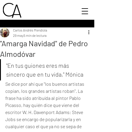
Carlos Andrés Mendiola
29 may
5 min de lectura
"Amarga Navidad" de Pedro
Almodóvar
"En tus guiones eres más 
sincero que en tu vida," Mónica
Se dice por ahí que "los buenos artistas 
copian, los grandes artistas roban". La 
frase ha sido atribuída al pintor Pablo 
Picasso, hay quién dice que viene del 
escritor W. H. Davenport Adams; Steve 
Jobs se encargo de popularizarla y en 
cualquier caso el que ya no se sepa de 