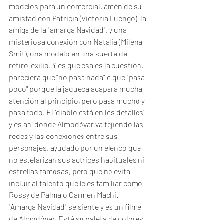
modelos para un comercial, amén de su 
amistad con Patricia (Victoria Luengo), la 
amiga de la "amarga Navidad", y una 
misteriosa conexión con Natalia (Milena 
Smit), una modelo en una suerte de 
retiro-exilio. Y es que esa es la cuestión, 
pareciera que "no pasa nada" o que "pasa 
poco" porque la jaqueca acapara mucha 
atención al principio, pero pasa mucho y 
pasa todo. El "diablo está en los detalles" 
y es ahí donde Almodóvar va tejiendo las 
redes y las conexiones entre sus 
personajes, ayudado por un elenco que 
no estelarizan sus actrices habituales ni 
estrellas famosas, pero que no evita 
incluir al talento que le es familiar como 
Rossy de Palma o Carmen Machi. 
"Amarga Navidad" se siente y es un filme 
de Almodóvar. Está su paleta de colores. 