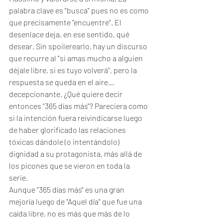
palabra clave es "busca" pues no es como 
que precisamente "encuentre". El 
desenlace deja, en ese sentido, qué 
desear. Sin spoilerearlo, hay un discurso 
que recurre al "si amas mucho a alguien 
déjale libre, si es tuyo volverá", pero la 
respuesta se queda en el aire... 
decepcionante. ¿Qué quiere decir 
entonces "365 días más"? Pareciera como 
si la intención fuera reivindicarse luego 
de haber glorificado las relaciones 
tóxicas dándole (o intentándolo) 
dignidad a su protagonista, más allá de 
los picones que se vieron en toda la 
serie. 
Aunque "365 días más" es una gran 
mejoría luego de "Aquel día" que fue una 
caída libre, no es más que más de lo 