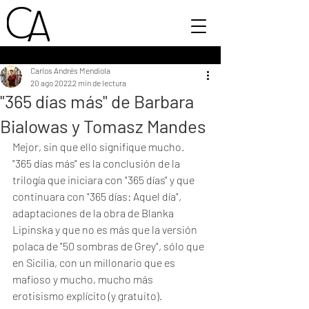
Carlos Andrés Mendiola
20 ago 2022
2 min de lectura
"365 días más" de Barbara
Bialowas y Tomasz Mandes
Mejor, sin que ello signifique mucho. 
"365 días más" es la conclusión de la 
trilogía que iniciara con "365 días" y que 
continuara con "365 días: Aquel día", 
adaptaciones de la obra de Blanka 
Lipinska y que no es más que la versión 
polaca de "50 sombras de Grey", sólo que 
en Sicilia, con un millonario que es 
mafioso y mucho, mucho más 
erotisismo explícito (y gratuito). 