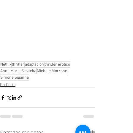
Netflix
thriller
adaptación
thriller erótico
Anna Maria Sieklcka
Michele Morrone
Simone Susinna
En Corto
Entradas recientes
Ver todo